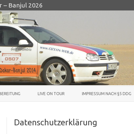
r – Banjul 2026
Skip
to
BEREITUNG
LIVE ON TOUR
IMPRESSUM NACH §5 DDG
content
Datenschutzerklärung