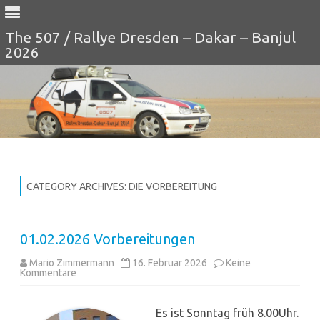
The 507 / Rallye Dresden – Dakar – Banjul
2026
Skip
to
content
CATEGORY ARCHIVES:
DIE VORBEREITUNG
01.02.2026 Vorbereitungen
Mario Zimmermann
16. Februar 2026
Keine
zu
Kommentare
01.02.2026
Vorbereitungen
Es ist Sonntag früh 8.00Uhr.