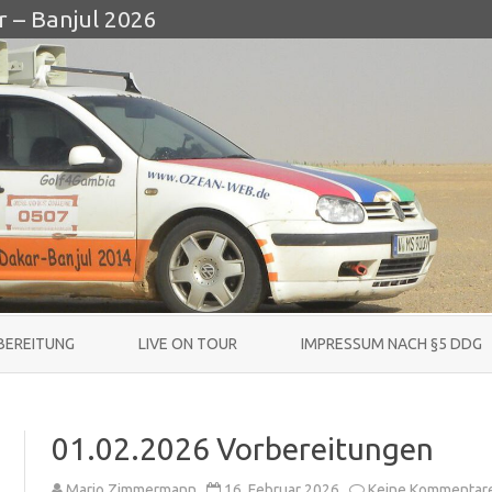
r – Banjul 2026
Skip
to
BEREITUNG
LIVE ON TOUR
IMPRESSUM NACH §5 DDG
content
01.02.2026 Vorbereitungen
Mario Zimmermann
16. Februar 2026
Keine Kommentar